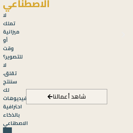
الاصطناعي
لا
تملك
ميزانية
أو
وقت
للتصوير؟
لا
تقلق،
سننتج
لك
شاهد أعمالنا
فيديوهات
احترافية
بالذكاء
الاصطناعي