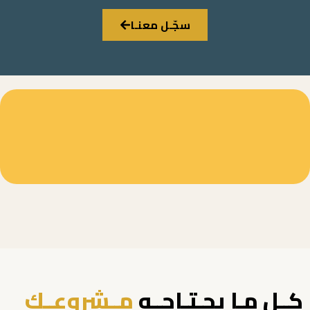
سجّـل معنـا
كــل مـا يحـتـاجــه
مــشروعــك