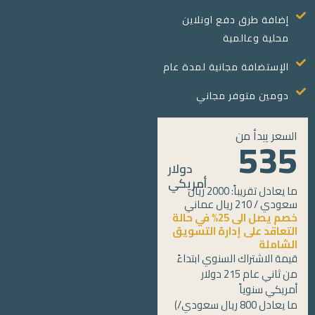
إضافة طرق دفع اونلاين
محلية وعالمية
الإستضافة مجانية لمدة عام
دومين متوفر مجاني
السعر يبدأ من
535
دولار
أمريكي
ما يعادل تقريباً: 2000 ريال
سعودي / 210 ريال عماني
خصم يصل الى 25% في حالة
التعاقد على إدارة التسويق
الشاملة
قيمة الاشتراك السنوي ابتداءً
من ثاني عام 215 دولار
أمريكي سنوياً
(ما يعادل 800 ريال سعودي/