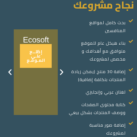
نجاح مشروعك
بحث كامل لمواقع
المنافسين
Ecosoft
Elafhouse
بناء هيكل عام للموقع
متوافق مع أهدافك و
إطّلــع
إطّلــع
علـى
علـى
مخصص لمشروعك
المـوقـع
المـوقـع
إضافة 30 منتج (يمكن زيادة
المنتجات بتكلفة إضافية)
لغتان عربي وإنجليزي
كتابة محتوى الصفحات
ووصف المنتجات بشكل بيعي
إضافة صور مناسبة
لمشروعك