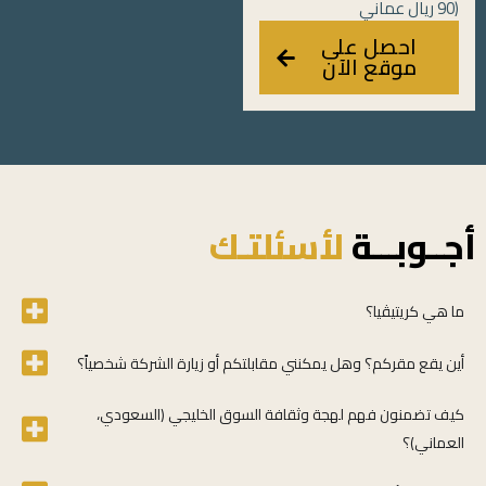
90 ريال عماني)
احصل على
موقع الآن
أجــوبـــة
لأسئلتـك
ما هي كريتيڤيا؟
أين يقع مقركم؟ وهل يمكنني مقابلتكم أو زيارة الشركة شخصياً؟
كيف تضمنون فهم لهجة وثقافة السوق الخليجي (السعودي،
العماني)؟