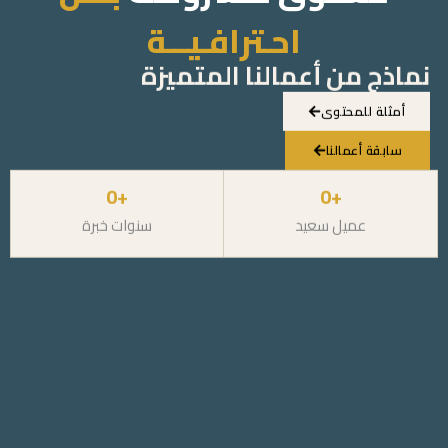
احـترافـيـــة
نماذج من أعمالنا المتميزة
أمثلة للمحتوى
سابقة أعمالنا
0
+
0
+
عميل سعيد
سنوات خبرة