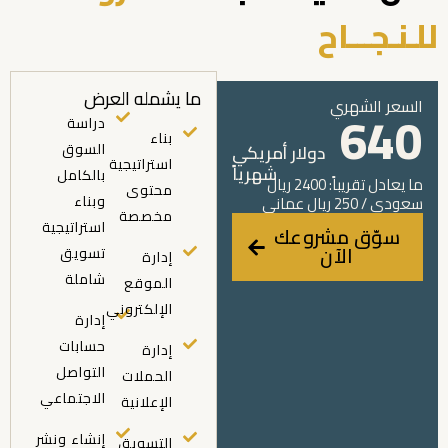
للـنـجـــاح
ما يشمله العرض
السعر الشهري
640
دراسة
بناء
السوق
دولار أمريكي
استراتيجية
شهرياً
بالكامل
ما يعادل تقريباً: 2400 ريال
محتوى
وبناء
سعودي / 250 ريال عماني
مخصصة
استراتيجية
سوّق مشروعك
الآن
تسويق
إدارة
شاملة
الموقع
الإلكتروني
إدارة
حسابات
إدارة
التواصل
الحملات
الاجتماعي
الإعلانية
إنشاء ونشر
التسويق