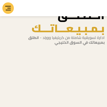
Skip
انــطـلـــق
to
content
بـمـبـيـعـــاتـــك
ادارة تسويقية شاملة من كريتيفيا وورلد -
انطلق
بمبيعاتك في السوق الخليجي