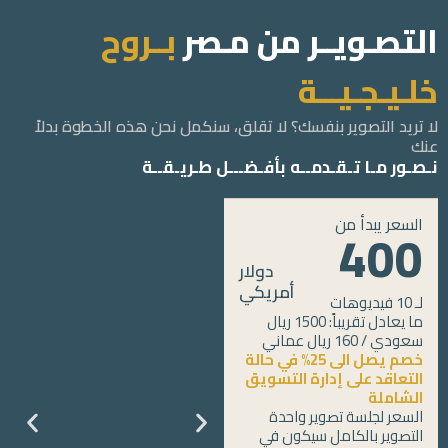
التصـويــر من مـصر
بــروح
خلـيـجـيـــة
لا تريد التصوير بنفسك؟ لا تقلق، سنكمل نحن هذه الخطوة بدلاً
عنك
نـصـور مـا تـقـدمــه بأفـضـــل طـريـقــة
السعر يبدأ من
400
دولار
أمريكي
لـ 10 فيديوهات
ما يعادل تقريباً: 1500 ريال
سعودي / 160 ريال عماني
خصم يصل الى 25% في حالة
التعاقد على إدارة التسويق
الشاملة
السعر لجلسة تصوير واحدة
التصوير بالكامل سيكون في