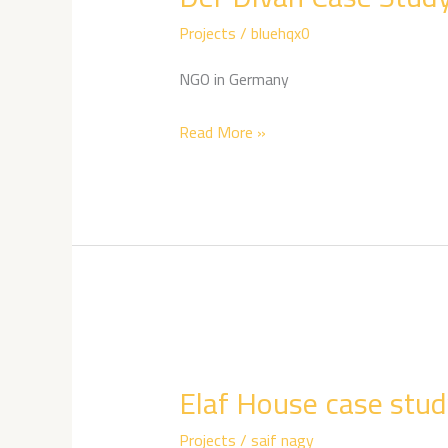
Study
Projects
/
bluehqx0
NGO in Germany
Read More »
Elaf
House
Elaf House case stu
case
study
Projects
/
saif nagy