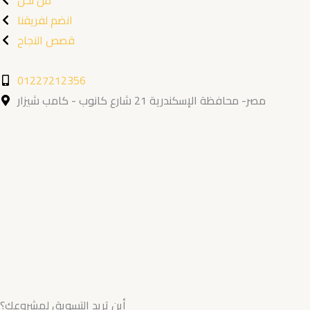
g
a
k
o
انضم لفريقنا
r
p
o
a
p
k
قصص النجاح
m
01227212356
مصر- محافظة الإسكندرية 21 شارع كانوب - كامب شيزار
أين تريد التسويق لمشروعك؟