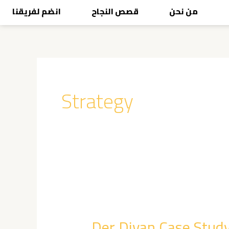
Skip
من نحن
قصص النجاح
انضم لفريقنا
to
content
Strategy
Der
Divan
Der Divan Case Stud
Case